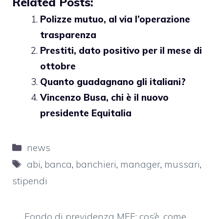
Related Posts:
Polizze mutuo, al via l’operazione
trasparenza
Prestiti, dato positivo per il mese di
ottobre
Quanto guadagnano gli italiani?
Vincenzo Busa, chi è il nuovo
presidente Equitalia
Categorie
news
Tag
abi
,
banca
,
banchieri
,
manager
,
mussari
,
stipendi
Fondo di previdenza MEF: cos’è, come