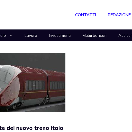
CONTATTI
REDAZIONE
nale
Lavoro
Investimenti
Mutui bancari
Assicu
tte del nuovo treno Italo