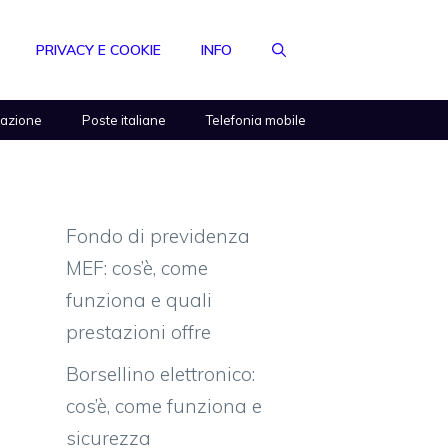
PRIVACY E COOKIE
INFO
razione
Poste italiane
Telefonia mobile
Fondo di previdenza
MEF: cos’è, come
funziona e quali
prestazioni offre
Borsellino elettronico:
cos’è, come funziona e
sicurezza