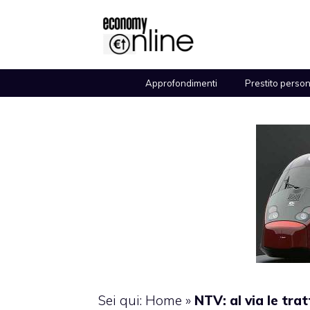
Vai
al
contenuto
Approfondimenti
Prestito perso
Sei qui:
Home
»
NTV: al via le tra