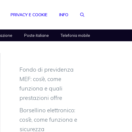
PRIVACY E COOKIE
INFO
razione
Poste italiane
Telefonia mobile
Fondo di previdenza
MEF: cos’è, come
funziona e quali
prestazioni offre
Borsellino elettronico:
cos’è, come funziona e
sicurezza