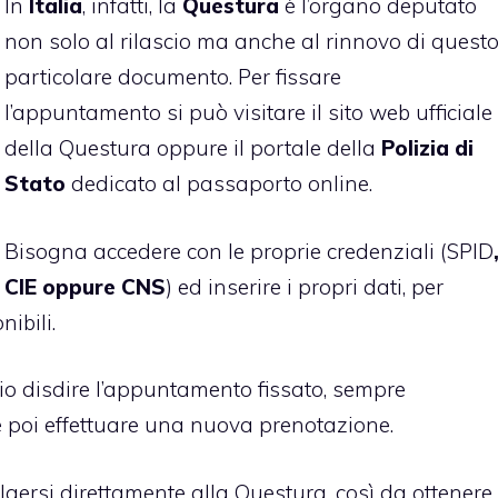
In
Italia
, infatti, la
Questura
è l’organo deputato
non solo al rilascio ma anche al rinnovo di quest
particolare documento. Per fissare
l’appuntamento si può visitare il sito web ufficiale
della Questura oppure il portale della
Polizia di
Stato
dedicato al passaporto online.
Bisogna accedere con le proprie credenziali (
SPID
CIE oppure CNS
) ed inserire i propri dati, per
ibili.
io disdire l’appuntamento fissato, sempre
 poi effettuare una nuova prenotazione.
volgersi direttamente alla Questura, così da ottenere