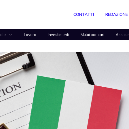
CONTATTI
REDAZIONE
nale
Lavoro
Investimenti
Mutui bancari
Assicu