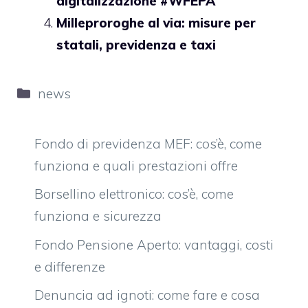
digitalizzazione #WFEPA
Milleproroghe al via: misure per
statali, previdenza e taxi
Categorie
news
Fondo di previdenza MEF: cos’è, come
funziona e quali prestazioni offre
Borsellino elettronico: cos’è, come
funziona e sicurezza
Fondo Pensione Aperto: vantaggi, costi
e differenze
Denuncia ad ignoti: come fare e cosa