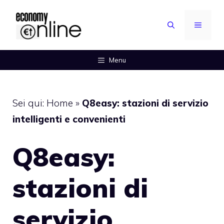
Vai
al
MENU
contenuto
Menu
Sei qui:
Home
»
Q8easy: stazioni di servizio
intelligenti e convenienti
Q8easy:
stazioni di
servizio