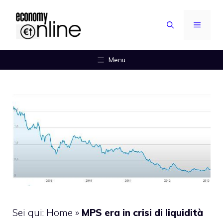
Vai
al
MENU
contenuto
Menu
Sei qui:
Home
»
MPS era in crisi di liquidità