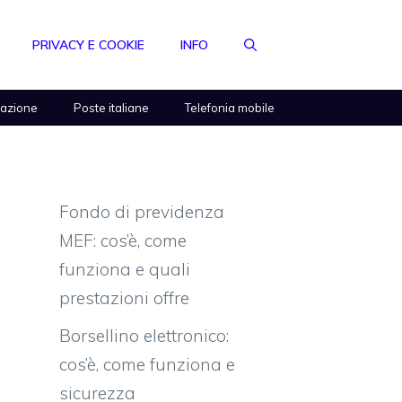
PRIVACY E COOKIE
INFO
razione
Poste italiane
Telefonia mobile
Fondo di previdenza
MEF: cos’è, come
funziona e quali
prestazioni offre
Borsellino elettronico:
cos’è, come funziona e
sicurezza