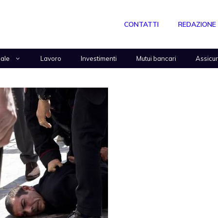
CONTATTI
REDAZIONE
nale
Lavoro
Investimenti
Mutui bancari
Assicu