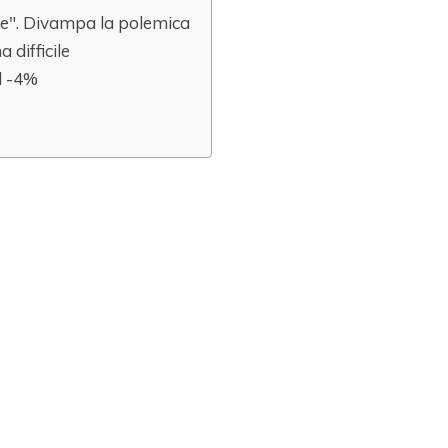
te". Divampa la polemica
 difficile
l -4%