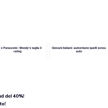
 e Panasonic: Moody's taglia il
Giovani italiani: aumentano quelli senza
rating
auto
ad del 40%!
to!