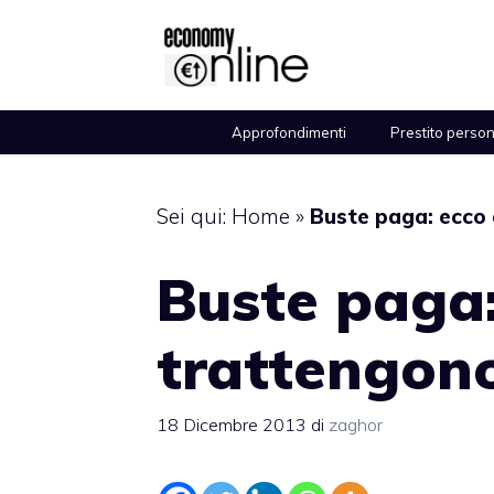
Vai
al
contenuto
Approfondimenti
Prestito perso
Sei qui:
Home
»
Buste paga: ecco 
Buste paga:
trattengono
18 Dicembre 2013
di
zaghor