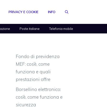
PRIVACY E COOKIE
INFO
razione
Poste italiane
Telefonia mobile
Fondo di previdenza
MEF: cos’è, come
funziona e quali
prestazioni offre
Borsellino elettronico:
cos’è, come funziona e
sicurezza