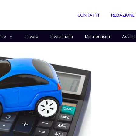
CONTATTI
REDAZIONE
nale
Lavoro
Investimenti
Mutui bancari
Assicu