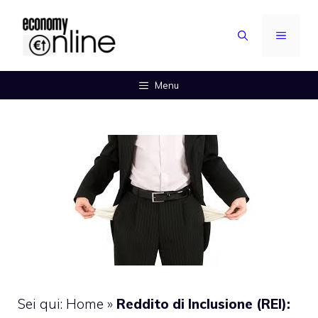
Vai
al
MENU
contenuto
Menu
Sei qui:
Home
»
Reddito di Inclusione (REI):