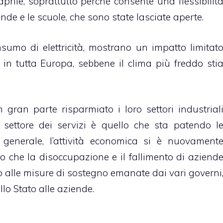
rile, soprattutto perché consente una flessibilit
de e le scuole, che sono state lasciate aperte.
nsumo di elettricità, mostrano un impatto limitat
 in tutta Europa, sebbene il clima più freddo sti
 gran parte risparmiato i loro settori industrial
l settore dei servizi è quello che sta patendo l
 generale, l’attività economica si è nuovament
no che la disoccupazione e il fallimento di aziend
to alle misure di sostegno emanate dai vari governi
llo Stato alle aziende.