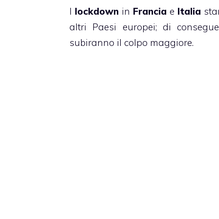
I
lockdown
in
Francia
e
Italia
sta
altri Paesi europei; di conseg
subiranno il colpo maggiore.