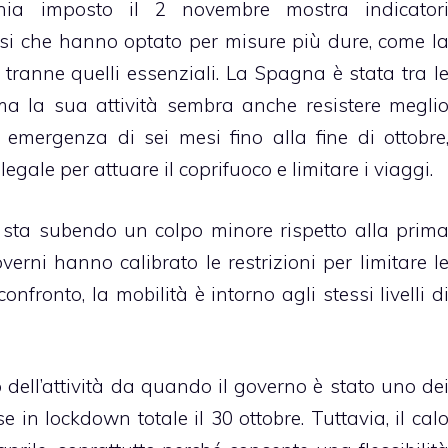
ania imposto il 2 novembre mostra indicator
esi che hanno optato per misure più dure, come l
i tranne quelli essenziali. La Spagna è stata tra l
ma la sua attività sembra anche resistere megli
 emergenza di sei mesi fino alla fine di ottobre
egale per attuare il coprifuoco e limitare i viaggi.
si sta subendo un colpo minore rispetto alla prim
erni hanno calibrato le restrizioni per limitare l
nfronto, la mobilità è intorno agli stessi livelli d
 dell’attività da quando il governo è stato uno de
e in lockdown totale il 30 ottobre. Tuttavia, il cal