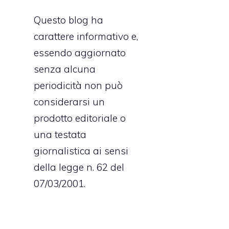
n
Questo blog ha
e
carattere informativo e,
essendo aggiornato
senza alcuna
i
periodicità non può
i
considerarsi un
o
prodotto editoriale o
e
una testata
o
giornalistica ai sensi
i
della legge n. 62 del
i
07/03/2001.
a