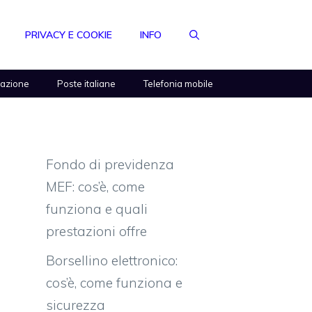
PRIVACY E COOKIE
INFO
razione
Poste italiane
Telefonia mobile
Fondo di previdenza
MEF: cos’è, come
funziona e quali
prestazioni offre
Borsellino elettronico:
cos’è, come funziona e
sicurezza