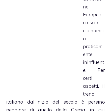
ne
Europea:
crescita
economic
a
praticam
ente
ininfluent
e. Per
certi
aspetti, il
trend
italiano dall’inizio del secolo è persino
peggiore di quello della Grecia, in cui