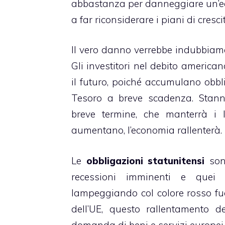
abbastanza per danneggiare un’ec
a far riconsiderare i piani di cresc
Il vero danno verrebbe indubbiam
Gli investitori nel debito americ
il futuro, poiché accumulano obbl
Tesoro a breve scadenza. Stanno
breve termine, che manterrà i 
aumentano, l’economia rallenterà.
Le
obbligazioni statunitensi
sono
recessioni imminenti e quei 
lampeggiando col colore rosso fuo
dell’UE, questo rallentamento 
domanda di beni e servizi europei.