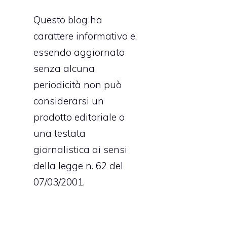
Questo blog ha
carattere informativo e,
essendo aggiornato
e
senza alcuna
e
periodicità non può
e
considerarsi un
a
prodotto editoriale o
una testata
giornalistica ai sensi
a
della legge n. 62 del
e
07/03/2001.
,
o
o