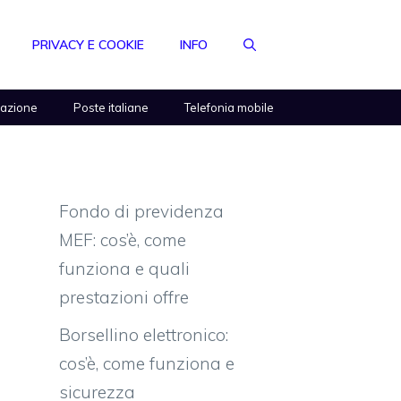
PRIVACY E COOKIE
INFO
razione
Poste italiane
Telefonia mobile
Fondo di previdenza
MEF: cos’è, come
funziona e quali
prestazioni offre
Borsellino elettronico:
cos’è, come funziona e
sicurezza