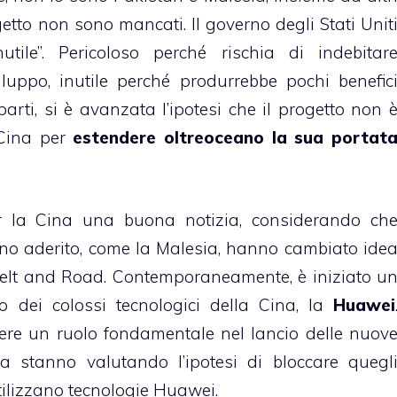
getto non sono mancati. Il governo degli Stati Unit
utile”. Pericoloso perché rischia di indebitar
uppo, inutile perché produrrebbe pochi benefic
parti, si è avanzata l’ipotesi che il progetto non 
 Cina per
estendere oltreoceano la sua portat
er la Cina una buona notizia, considerando ch
no aderito, come la Malesia, hanno cambiato ide
iva Belt and Road. Contemporaneamente, è iniziato u
o dei colossi tecnologici della Cina, la
Huawei
ere un ruolo fondamentale nel lancio delle nuov
 stanno valutando l’ipotesi di bloccare quegl
utilizzano tecnologie Huawei.