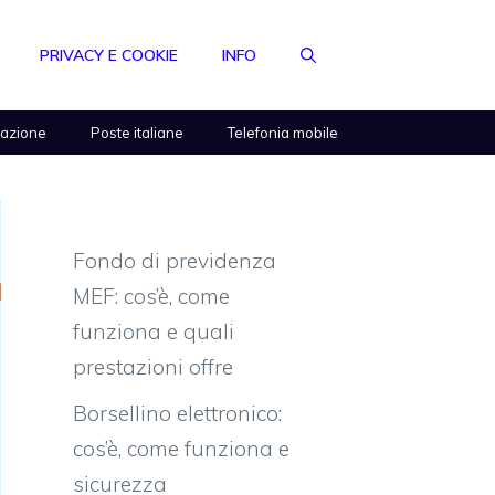
PRIVACY E COOKIE
INFO
razione
Poste italiane
Telefonia mobile
Fondo di previdenza
MEF: cos’è, come
funziona e quali
prestazioni offre
Borsellino elettronico:
cos’è, come funziona e
sicurezza