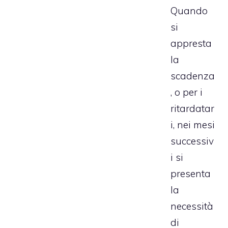
Quando
si
appresta
la
scadenza
, o per i
ritardatar
i, nei mesi
successiv
i si
presenta
la
necessità
di