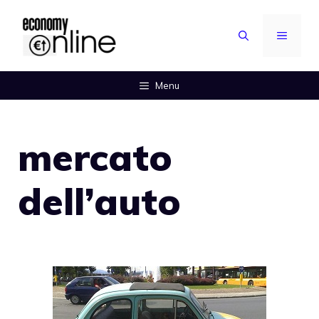
Vai
al
MENU
contenuto
Menu
mercato
dell’auto