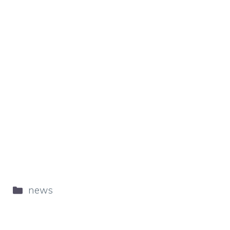
Categorie
news