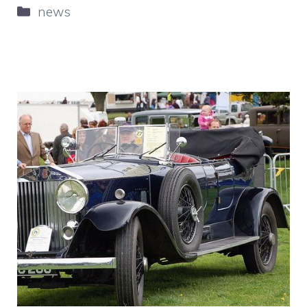
Categorie
news