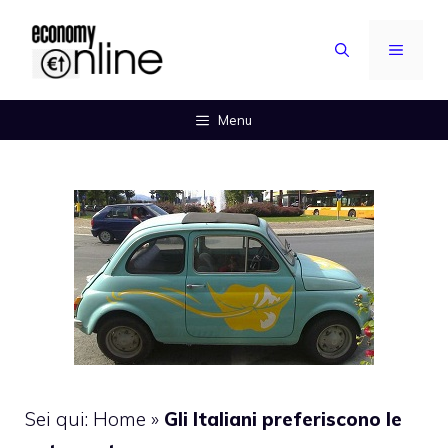
Vai
al
MENU
contenuto
Menu
Sei qui:
Home
»
Gli Italiani preferiscono le