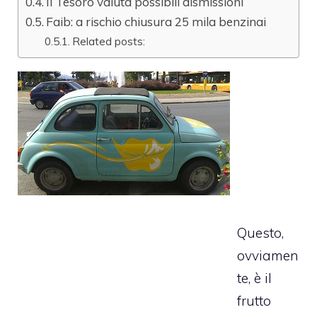
Il Tesoro valuta possibili dismissioni
Faib: a rischio chiusura 25 mila benzinai
Related posts:
Questo,
ovviamen
te, è il
frutto