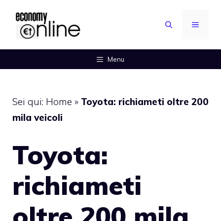
Vai
al
MENU
contenuto
Menu
Sei qui:
Home
»
Toyota: richiameti oltre 200
mila veicoli
Toyota:
richiameti
oltre 200 mila