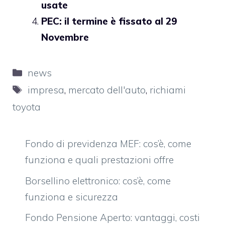
usate
PEC: il termine è fissato al 29
Novembre
Categorie
news
Tag
impresa
,
mercato dell'auto
,
richiami
toyota
Fondo di previdenza MEF: cos’è, come
funziona e quali prestazioni offre
Borsellino elettronico: cos’è, come
funziona e sicurezza
Fondo Pensione Aperto: vantaggi, costi