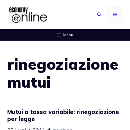
Vai
al
MENU
contenuto
Menu
rinegoziazione
mutui
Mutui a tasso variabile: rinegoziazione
per legge