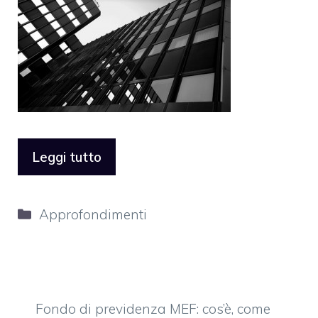
Leggi tutto
Categorie
Approfondimenti
Fondo di previdenza MEF: cos’è, come