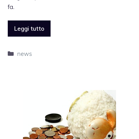
fa.
Leggi tutto
Categorie
news