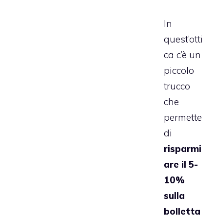
In
quest’otti
ca c’è un
piccolo
trucco
che
permette
di
risparmi
are il 5-
10%
sulla
bolletta