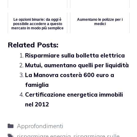
Le opzioni binarie: da oggi è
Aumentano le polizze per i
possibile accedere a questo
medici
mercato in modo più semplice
Related Posts:
Risparmiare sulla bolletta elettrica
Mutui, aumentano quelli per liquidità
La Manovra costerà 600 euro a
famiglia
Certificazione energetica immobili
nel 2012
Categorie
Approfondimenti
Tag
risparmiare energia
,
risparmiare sulle