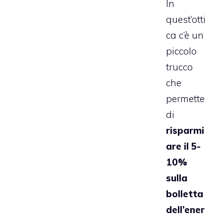
In
quest’otti
ca c’è un
piccolo
trucco
che
permette
di
risparmi
are il 5-
10%
sulla
bolletta
dell’ener