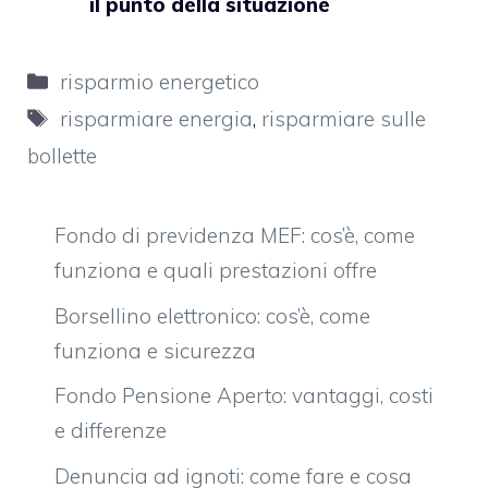
il punto della situazione
Categorie
risparmio energetico
Tag
risparmiare energia
,
risparmiare sulle
bollette
Fondo di previdenza MEF: cos’è, come
funziona e quali prestazioni offre
Borsellino elettronico: cos’è, come
funziona e sicurezza
Fondo Pensione Aperto: vantaggi, costi
e differenze
Denuncia ad ignoti: come fare e cosa