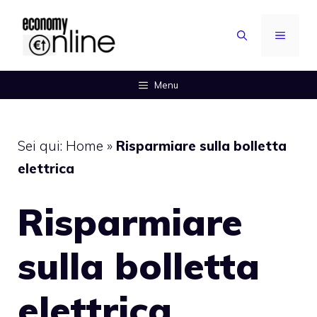
Vai
al
MENU
contenuto
Menu
Sei qui:
Home
»
Risparmiare sulla bolletta
elettrica
Risparmiare
sulla bolletta
elettrica