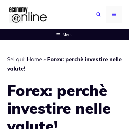
Vai
al
MENU
contenuto
Menu
Sei qui:
Home
»
Forex: perchè investire nelle
valute!
Forex: perchè
investire nelle
valute!