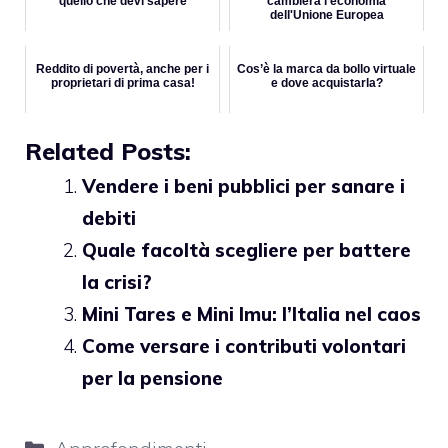
quello che devi sapere
cambierà l'economia
dell'Unione Europea
Reddito di povertà, anche per i
Cos’è la marca da bollo virtuale
proprietari di prima casa!
e dove acquistarla?
Related Posts:
Vendere i beni pubblici per sanare i
debiti
Quale facoltà scegliere per battere
la crisi?
Mini Tares e Mini Imu: l’Italia nel caos
Come versare i contributi volontari
per la pensione
Categorie