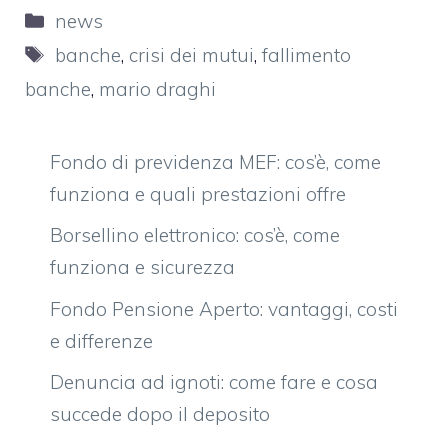
Categorie
news
Tag
banche
,
crisi dei mutui
,
fallimento
banche
,
mario draghi
Fondo di previdenza MEF: cos’è, come
funziona e quali prestazioni offre
Borsellino elettronico: cos’è, come
funziona e sicurezza
Fondo Pensione Aperto: vantaggi, costi
e differenze
Denuncia ad ignoti: come fare e cosa
succede dopo il deposito