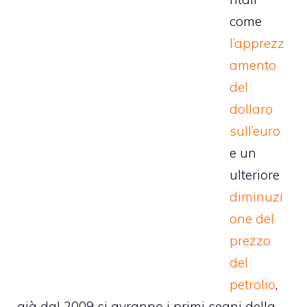
come
l’apprezz
amento
del
dollaro
sull’euro
e un
ulteriore
diminuzi
one del
prezzo
del
petrolio
,
già dal 2009 si avranno i primi segni della