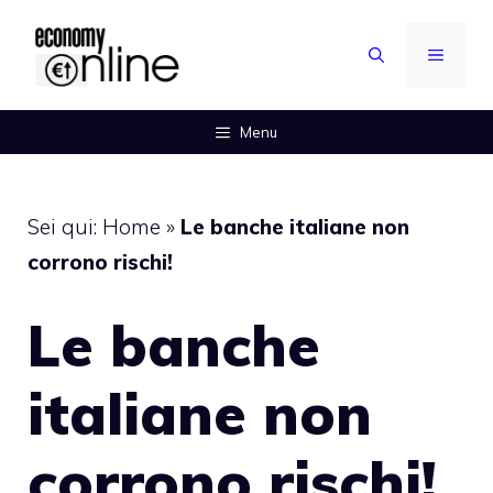
Vai
al
MENU
contenuto
Menu
Sei qui:
Home
»
Le banche italiane non
corrono rischi!
Le banche
italiane non
corrono rischi!