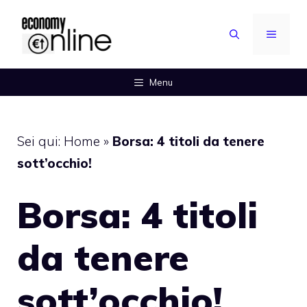
Vai
al
MENU
contenuto
Menu
Sei qui:
Home
»
Borsa: 4 titoli da tenere
sott’occhio!
Borsa: 4 titoli
da tenere
sott’occhio!