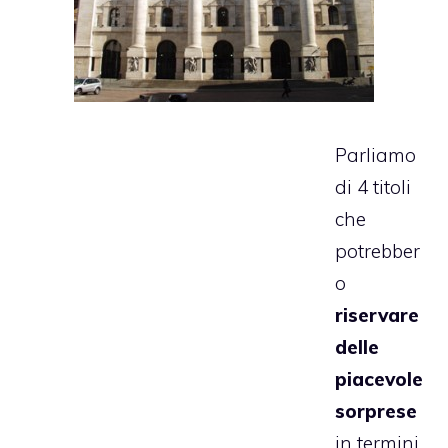
Parliamo
di 4 titoli
che
potrebber
o
riservare
delle
piacevole
sorprese
in termini