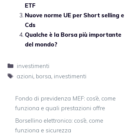
ETF
Nuove norme UE per Short selling e
Cds
Qualche è la Borsa più importante
del mondo?
Categorie
investimenti
Tag
azioni
,
borsa
,
investimenti
Fondo di previdenza MEF: cos’è, come
funziona e quali prestazioni offre
Borsellino elettronico: cos’è, come
funziona e sicurezza