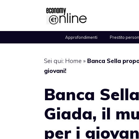
Vai
al
contenuto
Approfondimenti
Prestito perso
Sei qui:
Home
»
Banca Sella propo
giovani!
Banca Sell
Giada, il m
per i giovan