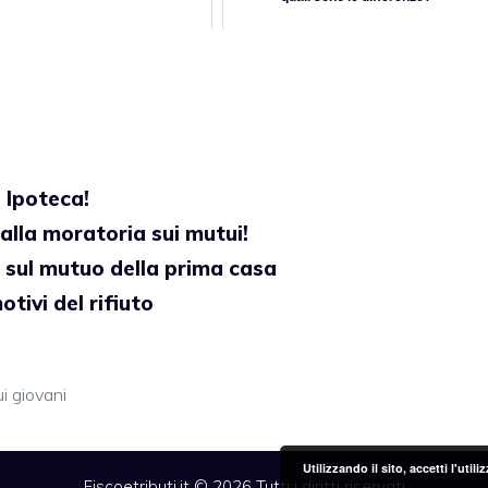
e Ipoteca!
a alla moratoria sui mutui!
i sul mutuo della prima casa
tivi del rifiuto
i giovani
Utilizzando il sito, accetti l'uti
Fiscoetributi.it © 2026 Tutti i diritti riservati