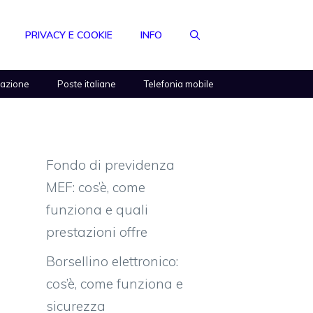
PRIVACY E COOKIE
INFO
razione
Poste italiane
Telefonia mobile
Fondo di previdenza
MEF: cos’è, come
funziona e quali
prestazioni offre
Borsellino elettronico:
cos’è, come funziona e
sicurezza