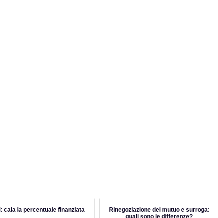
: cala la percentuale finanziata
Rinegoziazione del mutuo e surroga:
quali sono le differenze?