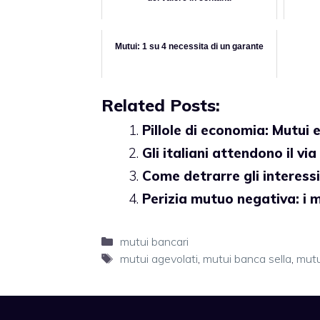
Mutui: 1 su 4 necessita di un garante
Related Posts:
Pillole di economia: Mutui 
Gli italiani attendono il vi
Come detrarre gli interess
Perizia mutuo negativa: i mo
Categorie
mutui bancari
Tag
mutui agevolati
,
mutui banca sella
,
mutu