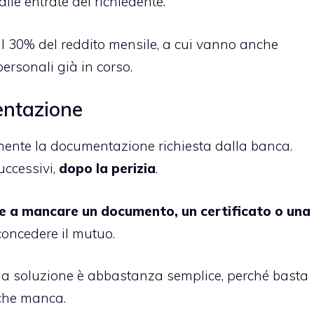
alle entrate del richiedente.
a il 30% del reddito mensile, a cui vanno anche
personali già in corso.
entazione
tamente la documentazione richiesta dalla banca.
uccessivi,
dopo la perizia
.
e a mancare un documento, un certificato o una
concedere il mutuo.
o, la soluzione è abbastanza semplice, perché basta
ò che manca.