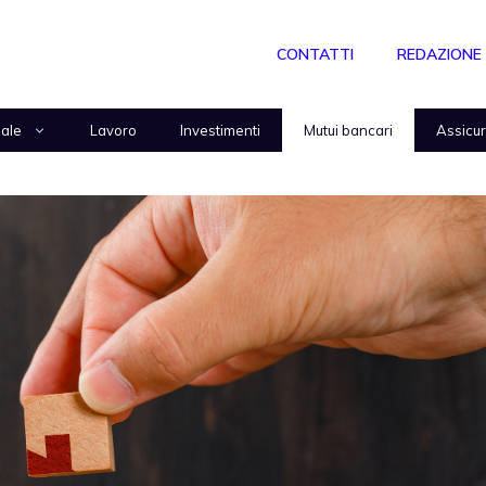
CONTATTI
REDAZIONE
nale
Lavoro
Investimenti
Mutui bancari
Assicu