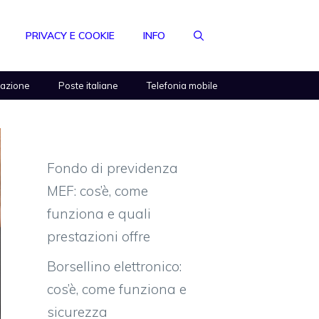
PRIVACY E COOKIE
INFO
razione
Poste italiane
Telefonia mobile
Fondo di previdenza
MEF: cos’è, come
funziona e quali
prestazioni offre
Borsellino elettronico:
cos’è, come funziona e
sicurezza