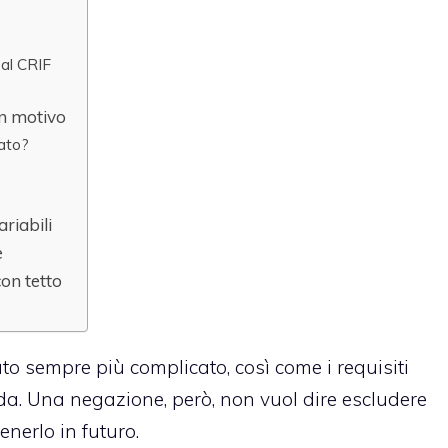
 al CRIF
un motivo
tato?
riabili
e
con tetto
to sempre più complicato, così come i requisiti
da. Una negazione, però, non vuol dire escludere
enerlo in futuro.