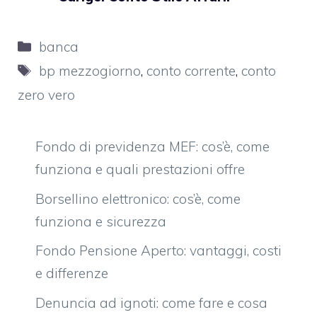
Categorie
banca
Tag
bp mezzogiorno
,
conto corrente
,
conto
zero vero
Fondo di previdenza MEF: cos’è, come
funziona e quali prestazioni offre
Borsellino elettronico: cos’è, come
funziona e sicurezza
Fondo Pensione Aperto: vantaggi, costi
e differenze
Denuncia ad ignoti: come fare e cosa