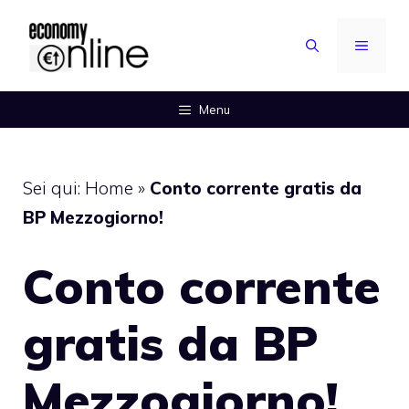
Vai
al
MENU
contenuto
Menu
Sei qui:
Home
»
Conto corrente gratis da
BP Mezzogiorno!
Conto corrente
gratis da BP
Mezzogiorno!