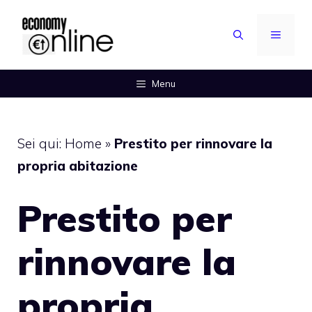
Vai
al
MENU
contenuto
Menu
Sei qui:
Home
»
Prestito per rinnovare la
propria abitazione
Prestito per
rinnovare la
propria