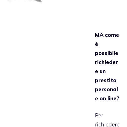
MA come
è
possibile
richieder
e un
prestito
personal
e on line?
Per
richiedere