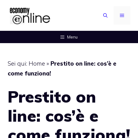
Vai
al
MENU
contenuto
Menu
Sei qui:
Home
»
Prestito on line: cos’è e
come funziona!
Prestito on
line: cos’è e
come funziona!