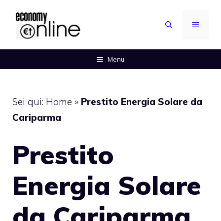
Vai
al
MENU
contenuto
Menu
Sei qui:
Home
»
Prestito Energia Solare da
Cariparma
Prestito
Energia Solare
da Cariparma