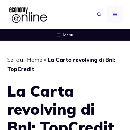
Vai
al
MENU
contenuto
Menu
Sei qui:
Home
»
La Carta revolving di Bnl:
TopCredit
La Carta
revolving di
Bnl: TopCredit