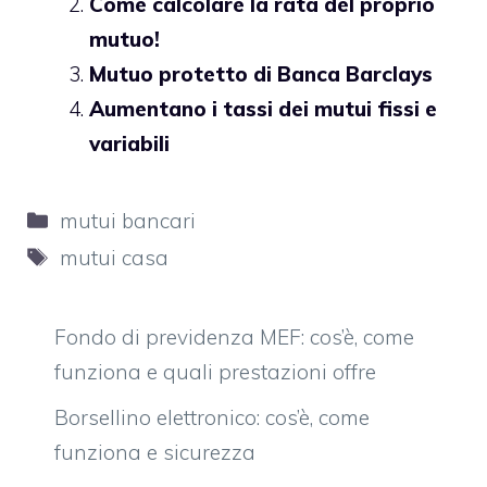
Come calcolare la rata del proprio
mutuo!
Mutuo protetto di Banca Barclays
Aumentano i tassi dei mutui fissi e
variabili
Categorie
mutui bancari
Tag
mutui casa
Fondo di previdenza MEF: cos’è, come
funziona e quali prestazioni offre
Borsellino elettronico: cos’è, come
funziona e sicurezza