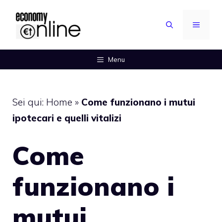
Vai
al
MENU
contenuto
Menu
Sei qui:
Home
»
Come funzionano i mutui
ipotecari e quelli vitalizi
Come
funzionano i
mutui