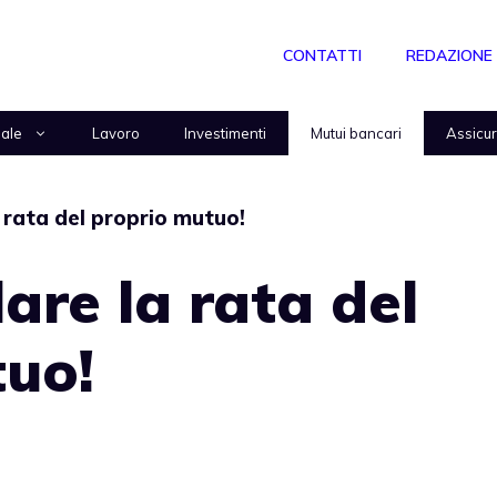
CONTATTI
REDAZIONE
nale
Lavoro
Investimenti
Mutui bancari
Assicu
 rata del proprio mutuo!
are la rata del
tuo!