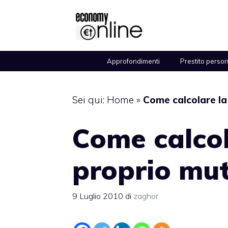
Vai
al
contenuto
Approfondimenti
Prestito perso
Sei qui:
Home
»
Come calcolare la
Come calcol
proprio mu
9 Luglio 2010
di
zaghor