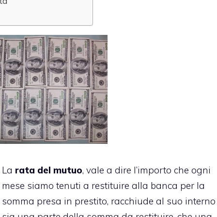
ata
La
rata del mutuo
, vale a dire l’importo che ogni
mese siamo tenuti a restituire alla banca per la
somma presa in prestito, racchiude al suo interno
sia una parte della somma da restituire, che una