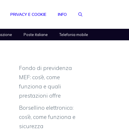
PRIVACY E COOKIE
INFO
razione
Poste italiane
Telefonia mobile
Fondo di previdenza
MEF: cos’è, come
funziona e quali
prestazioni offre
Borsellino elettronico:
cos’è, come funziona e
sicurezza