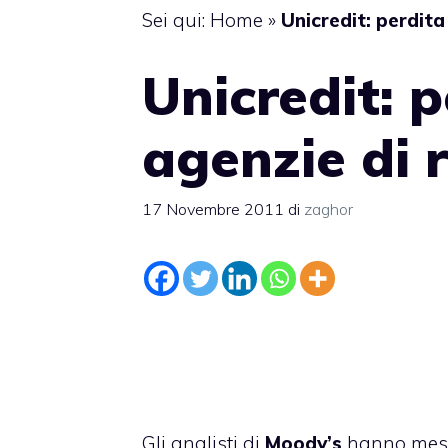
Sei qui:
Home
»
Unicredit: perdit
Unicredit: 
agenzie di 
17 Novembre 2011
di
zaghor
Gli analisti di
Moody’s
hanno messo