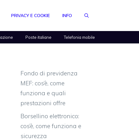
PRIVACY E COOKIE
INFO
razione
Poste italiane
Telefonia mobile
Fondo di previdenza
MEF: cos’è, come
funziona e quali
prestazioni offre
Borsellino elettronico:
cos’è, come funziona e
sicurezza