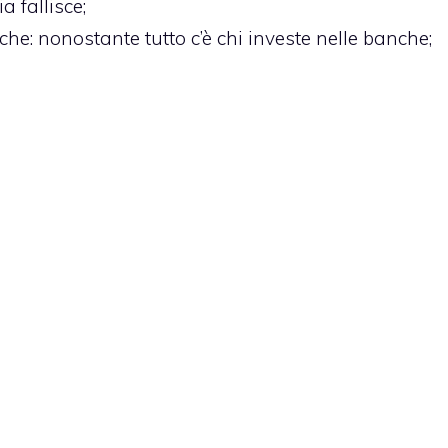
a fallisce;
nche
: nonostante tutto c’è chi investe nelle banche;