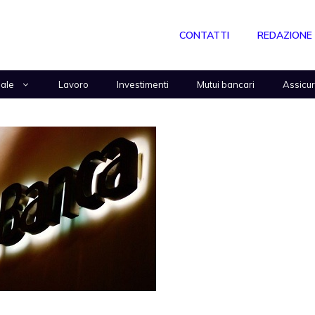
CONTATTI
REDAZIONE
nale
Lavoro
Investimenti
Mutui bancari
Assicu