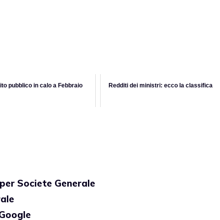
to pubblico in calo a Febbraio
Redditi dei ministri: ecco la classifica
a per Societe Generale
rale
 Google