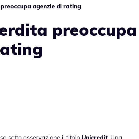
a preoccupa agenzie di rating
perdita preoccupa
rating
 sotto osservazione il titolo
Unicredit
. Una