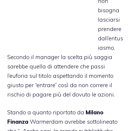
non
bisogna
lasciarsi
prendere
dall’entus
iasmo.
Secondo il manager la scelta più saggia
sarebbe quella di attendere che passi
l’euforia sul titolo aspettando il momento
giusto per “entrare” così da non correre il
rischio di pagare più del dovuto le azioni.
Stando a quanto riportato da
Milano
Finanza
Warmerdam avrebbe sottolineato
che “…
Anche oggi, la grande pubblicità che