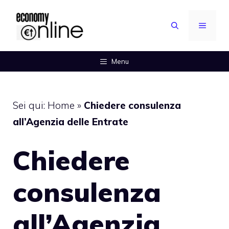
Vai
al
MENU
contenuto
Menu
Sei qui:
Home
»
Chiedere consulenza
all’Agenzia delle Entrate
Chiedere
consulenza
all’Agenzia