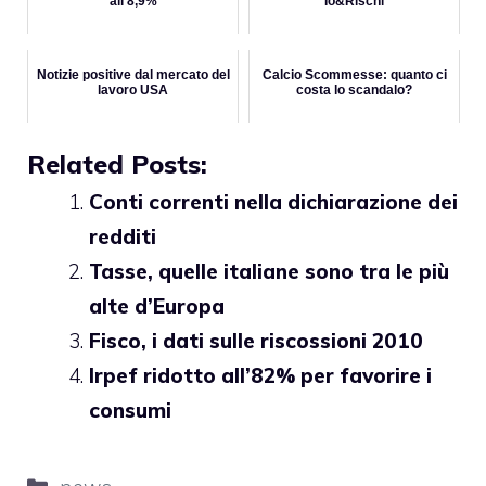
all’8,9%
"Io&Rischi"
Notizie positive dal mercato del
Calcio Scommesse: quanto ci
lavoro USA
costa lo scandalo?
Related Posts:
Conti correnti nella dichiarazione dei
redditi
Tasse, quelle italiane sono tra le più
alte d’Europa
Fisco, i dati sulle riscossioni 2010
Irpef ridotto all’82% per favorire i
consumi
Categorie