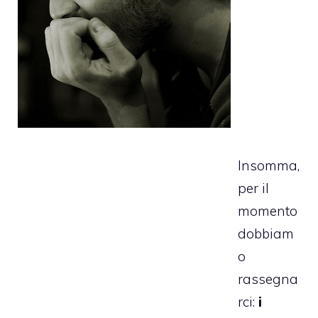
Insomma,
per il
momento
dobbiam
o
rassegna
rci:
i