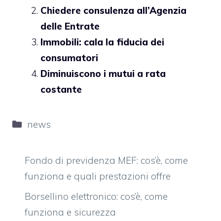
Chiedere consulenza all’Agenzia
delle Entrate
Immobili: cala la fiducia dei
consumatori
Diminuiscono i mutui a rata
costante
Categorie
news
Fondo di previdenza MEF: cos’è, come
funziona e quali prestazioni offre
Borsellino elettronico: cos’è, come
funziona e sicurezza