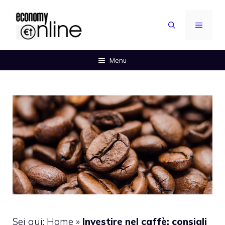
Vai
al
MENU
contenuto
Menu
Sei qui:
Home
»
Investire nel caffè: consigli