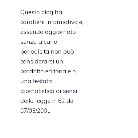
o
Questo blog ha
n
carattere informativo e,
essendo aggiornato
senza alcuna
i
periodicità non può
o
considerarsi un
n
prodotto editoriale o
e
una testata
giornalistica ai sensi
della legge n. 62 del
,
07/03/2001.
e
e
i