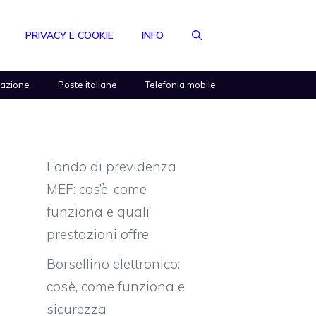
PRIVACY E COOKIE
INFO
razione
Poste italiane
Telefonia mobile
Fondo di previdenza
MEF: cos’è, come
funziona e quali
prestazioni offre
Borsellino elettronico:
cos’è, come funziona e
sicurezza