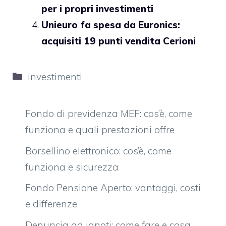
per i propri investimenti
Unieuro fa spesa da Euronics:
acquisiti 19 punti vendita Cerioni
Categorie
investimenti
Fondo di previdenza MEF: cos’è, come
funziona e quali prestazioni offre
Borsellino elettronico: cos’è, come
funziona e sicurezza
Fondo Pensione Aperto: vantaggi, costi
e differenze
Denuncia ad ignoti: come fare e cosa