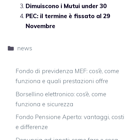
Dimuiscono i Mutui under 30
PEC: il termine è fissato al 29
Novembre
Categorie
news
Fondo di previdenza MEF: cos’è, come
funziona e quali prestazioni offre
Borsellino elettronico: cos’è, come
funziona e sicurezza
Fondo Pensione Aperto: vantaggi, costi
e differenze
Denuncia ad ignoti: come fare e cosa