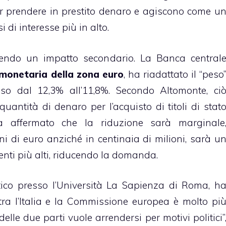
r prendere in prestito denaro e agiscono come u
i di interesse più in alto.
avendo un impatto secondario. La Banca central
 monetaria della zona euro
, ha riadattato il “peso
sso dal 12,3% all’11,8%. Secondo Altomonte, ci
quantità di denaro per l’acquisto di titoli di stat
ha affermato che la riduzione sarà marginale
ni di euro anziché in centinaia di milioni, sarà u
enti più alti, riducendo la domanda.
tico presso l’Università La Sapienza di Roma, h
 tra l’Italia e la Commissione europea è molto pi
lle due parti vuole arrendersi per motivi politici”