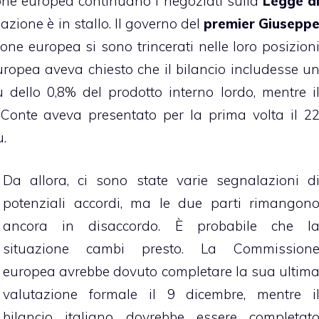
one europea continuano i negoziati sulla
Legge d
uazione è in stallo. Il governo del
premier Giusepp
one europea si sono trincerati nelle loro posizion
ropea aveva chiesto che il bilancio includesse u
dello 0,8% del prodotto interno lordo, mentre i
i Conte aveva presentato per la prima volta il 2
ù.
Da allora, ci sono state varie segnalazioni d
potenziali accordi, ma le due parti rimangon
ancora in disaccordo. È probabile che l
situazione cambi presto. La Commission
europea avrebbe dovuto completare la sua ultim
valutazione formale il 9 dicembre, mentre i
bilancio italiano dovrebbe essere completat