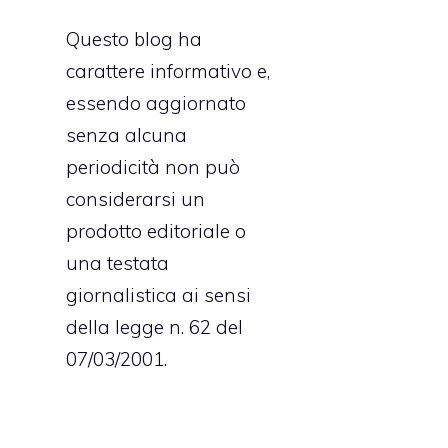
i
e
Questo blog ha
i
carattere informativo e,
n
essendo aggiornato
l
senza alcuna
2
periodicità non può
considerarsi un
prodotto editoriale o
i
una testata
o
giornalistica ai sensi
a
della legge n. 62 del
e
07/03/2001.
a
l
o