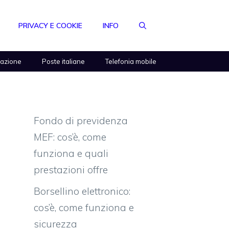
PRIVACY E COOKIE
INFO
razione
Poste italiane
Telefonia mobile
Fondo di previdenza
MEF: cos’è, come
funziona e quali
prestazioni offre
Borsellino elettronico:
cos’è, come funziona e
sicurezza