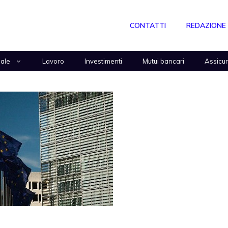
CONTATTI
REDAZIONE
nale
Lavoro
Investimenti
Mutui bancari
Assicu