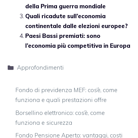
della Prima guerra mondiale
Quali ricadute sull’economia
continentale dalle elezioni europee?
Paesi Bassi premiati: sono
l’economia più competitiva in Europa
Categorie
Approfondimenti
Fondo di previdenza MEF: cos’è, come
funziona e quali prestazioni offre
Borsellino elettronico: cos’è, come
funziona e sicurezza
Fondo Pensione Aperto: vantaggi, costi