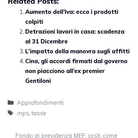
Related Posts:
Aumento dell’Iva: ecco i prodotti
colpiti
Detrazioni lavori in casa: scadenza
al 31 Dicembre
L’impatto della manovra sugli affitti
Cina, gli accordi firmati dal governo
non piacciono all’ex premier
Gentiloni
Categorie
Approfondimenti
Tag
inps
,
tasse
Fondo di previdenza MEF: cos’è, come