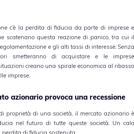
ne c’è la perdita di fiducia da parte di imprese 
e scatenano questa reazione di panico, tra cui i
regolamentazione e gli alti tassi di interesse. Senz
tori smetteranno di acquistare e le impres
 situazioni creano una spirale economica al ribass
lle imprese.
to azionario provoca una recessione
 proprietà di una società, il mercato azionario 
cia nel futuro di tutte queste società. Un cal
 perdita di fiducia sostenuta.