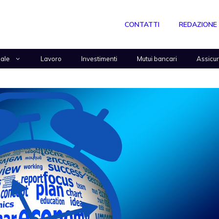
CONTATTI
REDAZIONE
nale
Lavoro
Investimenti
Mutui bancari
Assicu