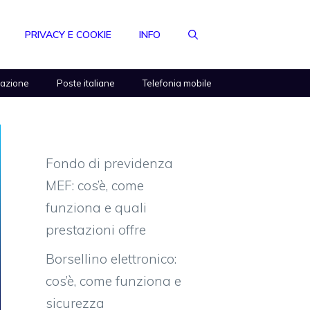
PRIVACY E COOKIE
INFO
razione
Poste italiane
Telefonia mobile
Fondo di previdenza
MEF: cos’è, come
funziona e quali
prestazioni offre
Borsellino elettronico:
cos’è, come funziona e
sicurezza