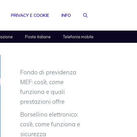
PRIVACY E COOKIE
INFO
razione
Poste italiane
Telefonia mobile
Fondo di previdenza
MEF: cos’è, come
funziona e quali
prestazioni offre
Borsellino elettronico:
cos’è, come funziona e
sicurezza