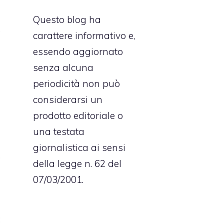
Questo blog ha
,
carattere informativo e,
o
essendo aggiornato
ò
senza alcuna
?
periodicità non può
considerarsi un
prodotto editoriale o
n
una testata
a
giornalistica ai sensi
,
della legge n. 62 del
p
07/03/2001.
i
i
: