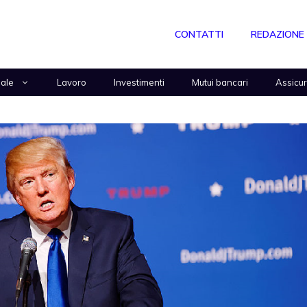
CONTATTI
REDAZIONE
nale
Lavoro
Investimenti
Mutui bancari
Assicu