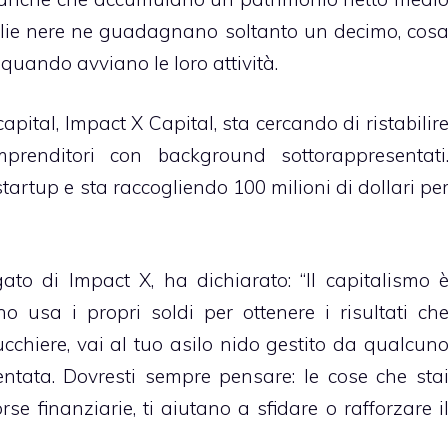
iglie nere ne guadagnano soltanto un decimo, cos
quando avviano le loro attività.
pital, Impact X Capital, sta cercando di ristabilir
mprenditori con background sottorappresentati
tartup e sta raccogliendo 100 milioni di dollari pe
gato di Impact X, ha dichiarato: “Il capitalismo 
 usa i propri soldi per ottenere i risultati ch
ucchiere, vai al tuo asilo nido gestito da qualcun
tata. Dovresti sempre pensare: le cose che sta
rse finanziarie, ti aiutano a sfidare o rafforzare i