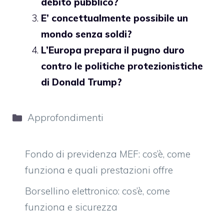
debito pubblico?
E’ concettualmente possibile un
mondo senza soldi?
L’Europa prepara il pugno duro
contro le politiche protezionistiche
di Donald Trump?
Categorie
Approfondimenti
Fondo di previdenza MEF: cos’è, come
funziona e quali prestazioni offre
Borsellino elettronico: cos’è, come
funziona e sicurezza