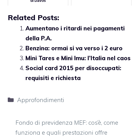
di Davos
Related Posts:
Aumentano i ritardi nei pagamenti
della P.A.
Benzina: ormai si va verso i 2 euro
Mini Tares e Mini Imu: l’Italia nel caos
Social card 2015 per disoccupati:
requisiti e richiesta
Categorie
Approfondimenti
Fondo di previdenza MEF: cos’è, come
funziona e quali prestazioni offre