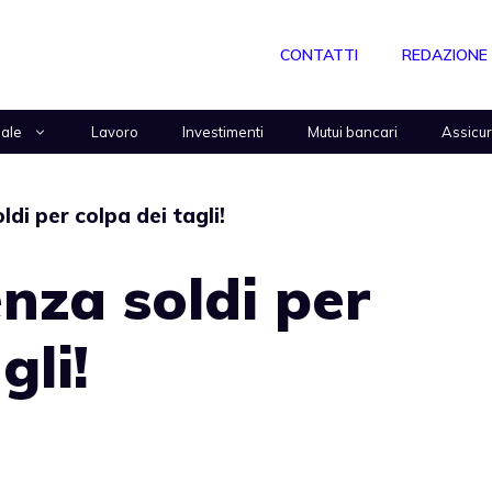
CONTATTI
REDAZIONE
nale
Lavoro
Investimenti
Mutui bancari
Assicu
ldi per colpa dei tagli!
enza soldi per
gli!