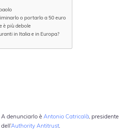
npaolo
liminarlo o portarlo a 50 euro
se è più debole
ranti in Italia e in Europa?
A denunciarlo è
Antonio Catricalà
, presidente
dell’
Authority Antitrust
.