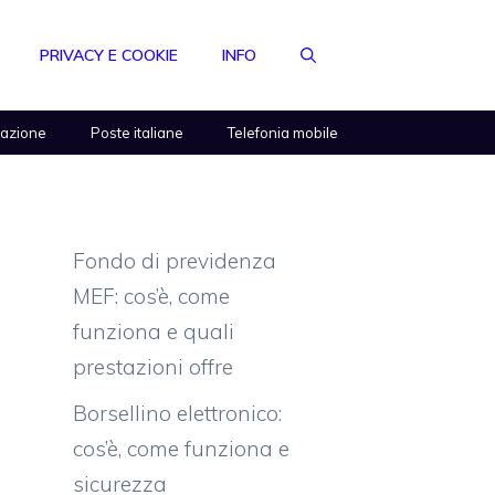
PRIVACY E COOKIE
INFO
razione
Poste italiane
Telefonia mobile
Fondo di previdenza
MEF: cos’è, come
funziona e quali
prestazioni offre
Borsellino elettronico:
cos’è, come funziona e
sicurezza