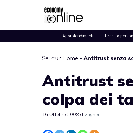
Vai
al
contenuto
Approfondimenti
Prestito perso
Sei qui:
Home
»
Antitrust senza so
Antitrust s
colpa dei ta
16 Ottobre 2008
di
zaghor